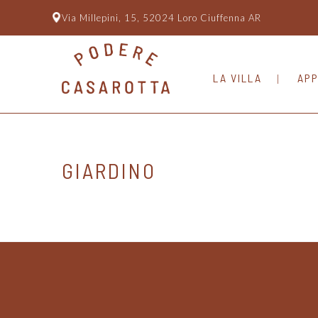
Via Millepini, 15, 52024 Loro Ciuffenna AR
LA VILLA
APP
GIARDINO