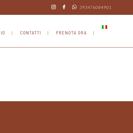
393476084901
BIO
CONTATTI
PRENOTA ORA