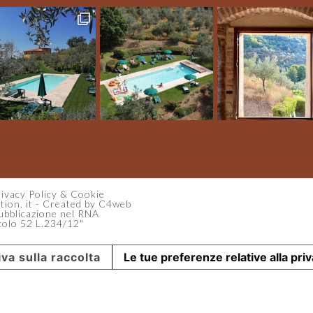
ivacy Policy
&
Cookie
ion. it
-
Created by C4web
 pubblicazione nel RNA
ticolo 52 L.234/12"
va sulla raccolta
Le tue preferenze relative alla pri