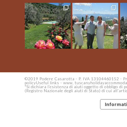
©2019 Podere Casarotta - P. IVA 13104460152 -
Pr
policy
Useful links
-
www. tuscanyholidayaccommodat
"Si dichiara l’esistenza di aiuti oggetto di obbligo di
(Registro Nazionale degli aiuti di Stato) di cui all’ar
Informati