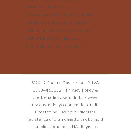
©2019 Podere Casarotta - P. IVA
13104460152 -
Privacy Policy
&
Cookie policy
Useful links
-
www.
tuscanyholidayaccommodation. it
-
Created by C4web
"Si dichiara
l’esistenza di aiuti oggetto di obbligo di
pubblicazione nel RNA (Registro