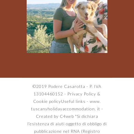
©2019 Podere Casarotta - P. IVA
13104460152 -
Privacy Policy
&
Cookie policy
Useful links
-
www.
tuscanyholidayaccommodation. it
-
Created by C4web
"Si dichiara
l’esistenza di aiuti oggetto di obbligo di
pubblicazione nel RNA (Registro