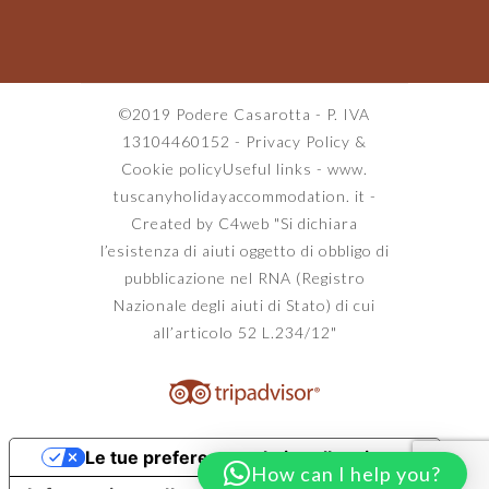
©2019 Podere Casarotta - P. IVA
13104460152 -
Privacy Policy
&
Cookie policy
Useful links
-
www.
tuscanyholidayaccommodation. it
-
Created by C4web
"Si dichiara
l’esistenza di aiuti oggetto di obbligo di
pubblicazione nel RNA (Registro
Nazionale degli aiuti di Stato) di cui
all’articolo 52 L.234/12"
Le tue preferenze relative alla privacy
How can I help you?