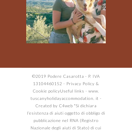
©2019 Podere Casarotta - P. IVA
13104460152 -
Privacy Policy
&
Cookie policy
Useful links
-
www.
tuscanyholidayaccommodation. it
-
Created by C4web
"Si dichiara
l’esistenza di aiuti oggetto di obbligo di
pubblicazione nel RNA (Registro
Nazionale degli aiuti di Stato) di cui