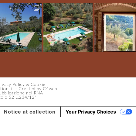
ivacy Policy
&
Cookie
ion. it
-
Created by C4web
 pubblicazione nel RNA
ticolo 52 L.234/12"
Notice at collection
Your Privacy Choices