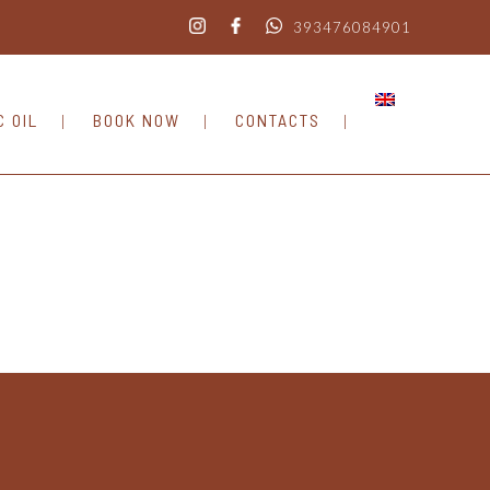
393476084901
C OIL
BOOK NOW
CONTACTS