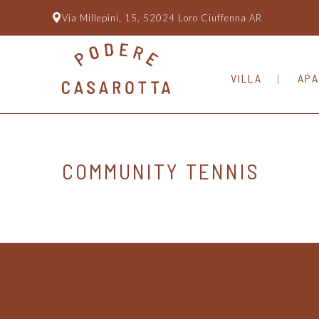
Via Millepini, 15, 52024 Loro Ciuffenna AR
VILLA
APA
COMMUNITY TENNIS