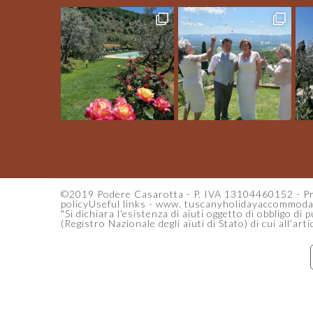
©2019 Podere Casarotta - P. IVA 13104460152 -
Pr
policy
Useful links
-
www. tuscanyholidayaccommodat
"Si dichiara l’esistenza di aiuti oggetto di obbligo di
(Registro Nazionale degli aiuti di Stato) di cui all’ar